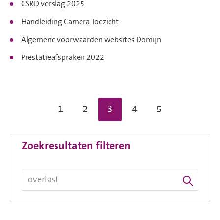
CSRD verslag 2025
Handleiding Camera Toezicht
Algemene voorwaarden websites Domijn
Prestatieafspraken 2022
Selecteer een pagina
1
2
3
4
5
Zoekresultaten filteren
Zoeken
Vraag of trefwoord