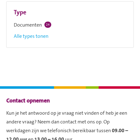
Type
Documenten
24
resultaten
Alle types tonen
Contactinformatie
Contact opnemen
Kun je het antwoord op je vraag niet vinden of heb je een
andere vraag? Neem dan contact met ons op. Op
werkdagen zijn we telefonisch bereikbaar tussen
09.00 –
12.00 uur
en
13.00 – 16.00
uur.