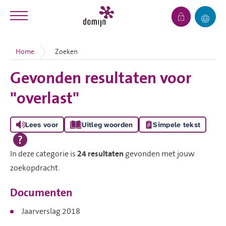
Naar de homepage
Ga naar Hoofd
Home
Zoeken
Gevonden resultaten voor
Naar hoofdinhoud
Naar hoofdnavigatiemenu
Naar zoeken
"overlast"
Lees voor
Uitleg woorden
Simpele tekst
In deze categorie is
24 resultaten
gevonden met jouw
zoekopdracht.
Documenten
Jaarverslag 2018