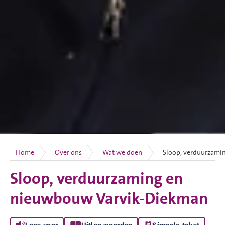
Home
Over ons
Wat we doen
Sloop, verduurzami
Sloop, verduurzaming en
nieuwbouw Varvik-Diekman
Lees voor
Uitleg woorden
Simpele tekst