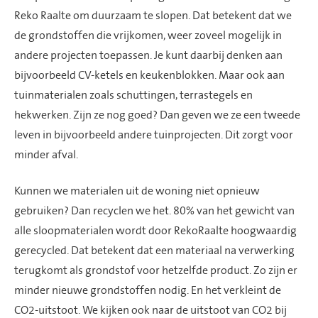
Reko
Raalte om duurzaam te slopen. Dat betekent dat we
de grondstoffen die vrijkomen,
weer zoveel mogelijk
in
andere projecten toe
passen
.
Je kunt daarbij denken aan
bijvoorbeeld
CV-ketels
en keukenblokken. Maar ook aan
tuinmaterialen zoals schuttingen, terrastegels en
hekwerken. Zijn ze nog goed? Dan geven we ze een tweede
leven in bijvoorbeeld andere tuinprojecten. Dit zorgt voor
minder afval.
Kunnen we materialen uit de woning niet opnieuw
gebruiken? Dan recyclen we het.
80% van
het gewicht van
alle sloop
materialen
wordt door
RekoRaalte
hoogwaardig
ge
recycle
d.
Dat betekent dat een materiaal na verwerking
terugkomt als grondstof voor hetzelfde product.
Zo zijn er
minder nieuwe grondstoffen nodig. En het verkleint de
CO2-uitstoot.
W
e kijken ook naar de uitstoot van CO2 bij