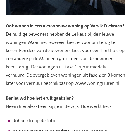
O
ok wonen in een
nieuwbouw woning
op
Varvik-Diekman
?
De huidige bewoners hebben de 1e keus bij de nieuwe
woningen.
Maar n
iet iedereen kiest ervoor om ter
u
g te
keren. Een
deel van de
bewoners
kiest voor een fijn thuis op
een andere plek.
Maar
een groot deel van de bewoners
keert
terug.
D
e woningen uit fase 1
zijn inmiddels
verhuurd.
De overgebleven woningen uit fase 2 en 3 komen
later voor verhuur beschikbaar o
p
www
.WoningHuren.nl.
Benieuwd hoe het eruit gaat zien?
Neem hier alvast een kijkje in de wijk
.
Hoe werkt het?
dubbelklik op de foto