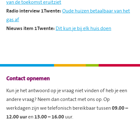
van de toekomst eruitziet
Radio interview 1Twente:
Oude huizen betaalbaar van het
gas af
Nieuws item 1Twente:
Dit kun je bij elk huis doen
Contactinformatie
Contact opnemen
Kun je het antwoord op je vraag niet vinden of heb je een
andere vraag? Neem dan contact met ons op. Op
werkdagen zijn we telefonisch bereikbaar tussen
09.00 –
12.00 uur
en
13.00 – 16.00
uur.
Gaat het om een reparatie die niet kan wachten?