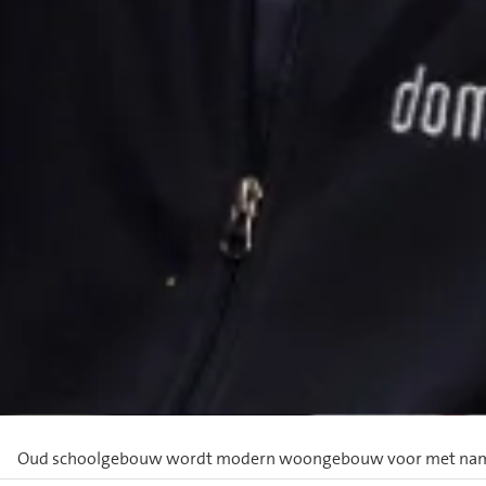
Oud schoolgebouw wordt modern woongebouw voor met nam