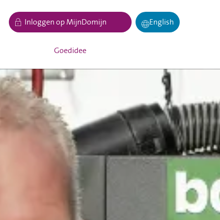
Inloggen op MijnDomijn
English
Goedidee