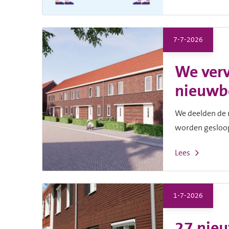
7-7-2026
We ver
nieuw
We deelden de
worden gesloop
Lees
1-7-2026
27 nieu