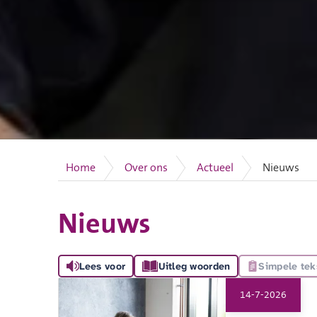
Home
Over ons
Actueel
Nieuws
Nieuws
Lees voor
Uitleg woorden
Simpele tek
14-7-2026