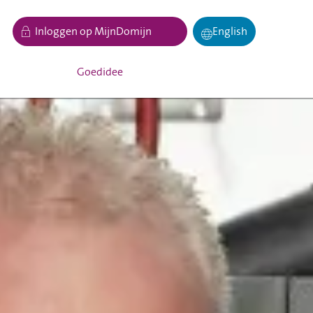
Inloggen op MijnDomijn
English
Goedidee