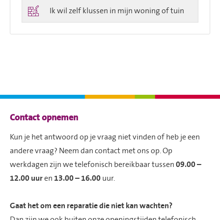

Ik wil zelf klussen in mijn woning of tuin
Contactinformatie
Contact opnemen
Kun je het antwoord op je vraag niet vinden of heb je een
andere vraag? Neem dan contact met ons op. Op
werkdagen zijn we telefonisch bereikbaar tussen
09.00 –
12.00 uur
en
13.00 – 16.00
uur.
Gaat het om een reparatie die niet kan wachten?
Dan zijn we ook buiten onze openingstijden telefonisch