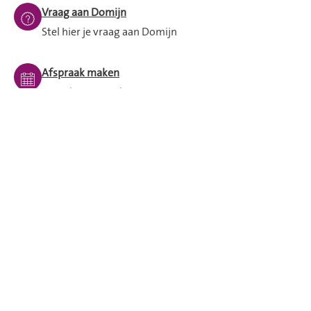
Vraag aan Domijn
Stel hier je vraag aan Domijn
Afspraak maken
Langskomen op kantoor
Mijn Domijn
24/7 zelf je huurzaken regelen
Spoed buiten openingstijden
Bel dan met 053 - 209 2 209 en blijf aan de lijn.
Iemand van de storingsdienst helpt je verder.
Disclaimer