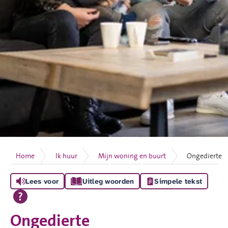
Home
Ik huur
Mijn woning en buurt
Ongedierte
Lees voor
Uitleg woorden
Simpele tekst
Ongedierte