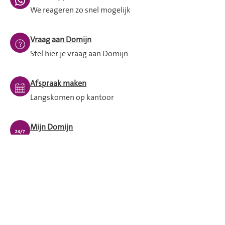
We reageren zo snel mogelijk
Vraag aan Domijn
Stel hier je vraag aan Domijn
Afspraak maken
Langskomen op kantoor
Mijn Domijn
24/7 zelf je huurzaken regelen
Spoed buiten openingstijden
Bel dan met 053 - 209 2 209 en blijf aan de lijn.
Iemand van de storingsdienst helpt je verder.