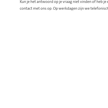
Kun je het antwoord op je vraag niet vinden of heb j
contact met ons op. Op werkdagen zijn we telefonisc
12.00 uur
en
13.00 – 16.00
uur.
Gaat het om een reparatie die niet kan wachten?
Dan zijn we ook buiten onze openingstijden telefonis
storingsdienst helpt je dan verder.
Volg ons op social media
© Domijn 2026
Disclaimer
Algemene Inkoopvoorw