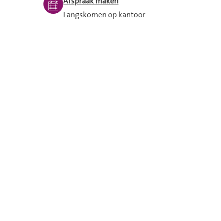
Afspraak maken
Langskomen op kantoor
Mijn Domijn
24/7 zelf je huurzaken regelen
Spoed buiten openingstijden
lijk
Bel dan met 053 - 209 2 209 en
blijf aan de lijn. Iemand van de
storingsdienst helpt je verder.
mijn