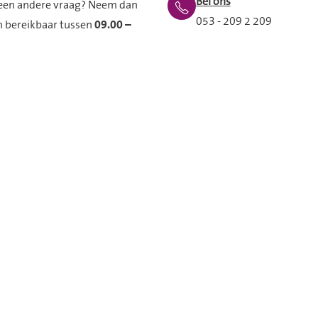
Bel ons
e een andere vraag? Neem dan
053 - 209 2 209
h bereikbaar tussen
09.00 –
E-mail ons
Antwoord binnen enkele
werkdagen
ch bereikbaar. Onze
WhatsApp ons
We reageren zo snel moge
Vraag aan Domijn
Stel hier je vraag aan Do
aarden
Privacyverklaring
Online gedragsregels
Vacatures